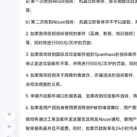
a)
第一次收到Abuse投诉： 机器立即暂停，除非能提出
等；
b)
第二次收到Abuse投诉：
机器立即暂停并不予以退款
，
2.
如果我司收到投诉侵权的邮件（品牌、影视、知识版权）
等，同时将进行500元
/
次
/IP
的罚款；
3.
如果我司收到国际反垃圾邮件组织
Spamhaus
的投诉邮件
停止发送垃圾邮件不等，并将进行500元
/
次
/IP
的罚款，同时
4. 如果我司收到关于网络钓鱼欺诈、诈骗违法的投诉邮件
合司法调查的义务。
5. 申请开启邮件端口的服务器，如果收到垃圾邮件投诉，将进
6. 如果是用户因自身使用原因导致IP被封堵或爆红，用户
我司将通过工单及邮件发送警告及转发Abuse通知，请用
暂停服务器并且不退费。同时，如果罚款账单在24小时内未