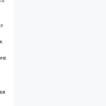
木马
站不
绑、
步配
直接