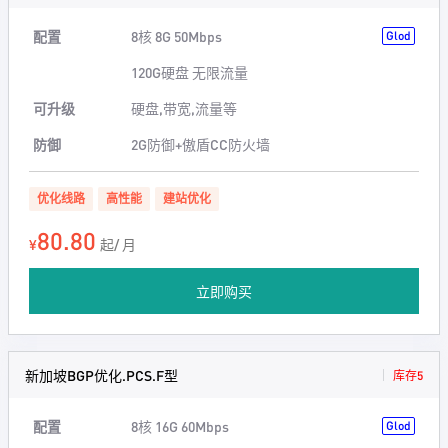
配置
8核 8G 50Mbps
Glod
120G硬盘 无限流量
可升级
硬盘,带宽,流量等
防御
2G防御+傲盾CC防火墙
优化线路
高性能
建站优化
80.80
¥
起/ 月
立即购买
新加坡BGP优化.PCS.F型
库存5
配置
8核 16G 60Mbps
Glod