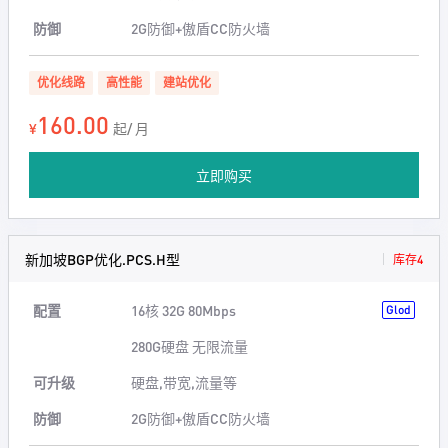
防御
2G防御+傲盾CC防火墙
优化线路
高性能
建站优化
160.00
¥
起/ 月
立即购买
新加坡BGP优化.PCS.H型
库存4
配置
16核 32G 80Mbps
Glod
280G硬盘 无限流量
可升级
硬盘,带宽,流量等
防御
2G防御+傲盾CC防火墙