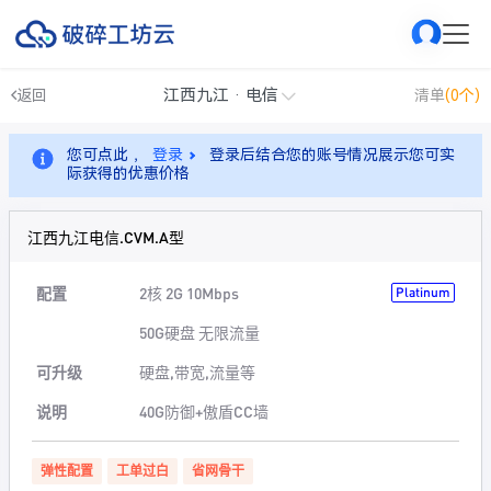
江西九江 · 电信
返回
清单
(0个)
您可点此 ，
登录
登录后结合您的账号情况展示您可实
际获得的优惠价格
江西九江电信.CVM.A型
配置
2核 2G 10Mbps
Platinum
50G硬盘 无限流量
可升级
硬盘,带宽,流量等
说明
40G防御+傲盾CC墙
弹性配置
工单过白
省网骨干