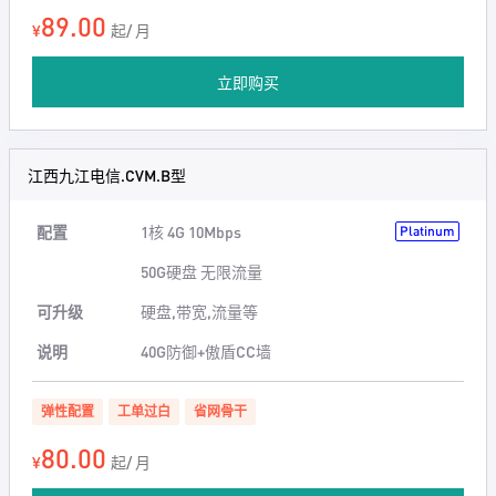
89.00
¥
起/ 月
立即购买
江西九江电信.CVM.B型
配置
1核 4G 10Mbps
Platinum
50G硬盘 无限流量
可升级
硬盘,带宽,流量等
说明
40G防御+傲盾CC墙
弹性配置
工单过白
省网骨干
80.00
¥
起/ 月