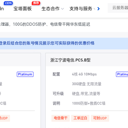
CDN
推荐
dn
宝塔面板
生态合作
支持与服务
了解我们
275CL处理器，100G的DDOS防护、电信骨干网华东低延迟
登录后结合您的账号情况展示您可实际获得的优惠价格
浙江宁波电信.PCS.B型
配置
4核 4G 10Mbps
Platinum
Platin
量
30G硬盘 无限流量
等
可升级
硬盘,带宽,流量等
CC墙
说明
100G防御+傲盾CC墙
UDP
电信骨干
工单过白
可封UDP