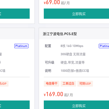
69.00
¥
起/ 月
买
立即购买
浙江宁波电信.PCS.E型
配置
8核 16G 10Mbps
Platinum
Platin
量
30G硬盘 无限流量
等
可升级
硬盘,带宽,流量等
CC墙
说明
100G防御+傲盾CC墙
UDP
电信骨干
工单过白
可封UDP
169.00
¥
起/ 月
买
立即购买