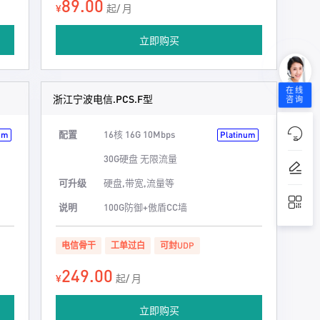
89.00
¥
起/ 月
立即购买
在线
浙江宁波电信.PCS.F型
咨询
配置
16核 16G 10Mbps
um
Platinum
30G硬盘 无限流量
可升级
硬盘,带宽,流量等
说明
100G防御+傲盾CC墙
电信骨干
工单过白
可封UDP
249.00
¥
起/ 月
立即购买