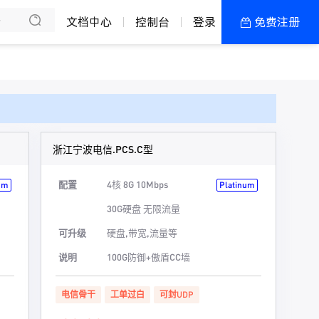
文档中心
控制台
登录
免费注册
全部产品
新闻资讯
帮助文档
热销推荐
加盟政策
浙江宁波电信.PCS.C型
湖北襄阳 · 电信
配置
4核 8G 10Mbps
um
Platinum
湖北襄阳 · 电信
30G硬盘 无限流量
可升级
硬盘,带宽,流量等
浙江宁波 · 联通
说明
100G防御+傲盾CC墙
浙江宁波 · 电信
电信骨干
工单过白
可封UDP
浙江绍兴 · 电信