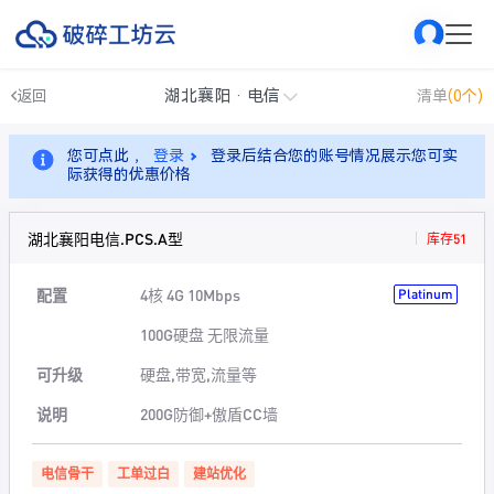
湖北襄阳 · 电信
返回
清单
(0个)
您可点此 ，
登录
登录后结合您的账号情况展示您可实
际获得的优惠价格
湖北襄阳电信.PCS.A型
库存51
配置
4核 4G 10Mbps
Platinum
100G硬盘 无限流量
可升级
硬盘,带宽,流量等
说明
200G防御+傲盾CC墙
电信骨干
工单过白
建站优化