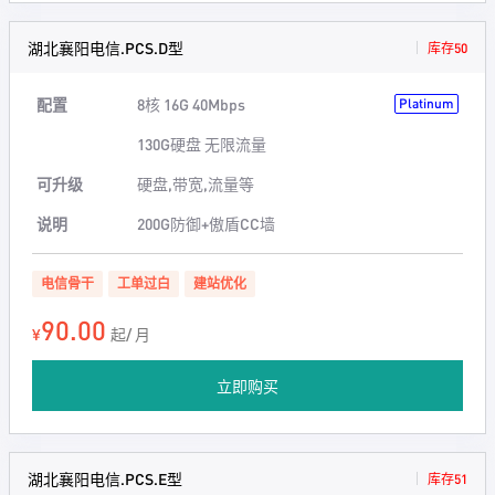
湖北襄阳电信.PCS.D型
库存50
配置
8核 16G 40Mbps
Platinum
130G硬盘 无限流量
可升级
硬盘,带宽,流量等
说明
200G防御+傲盾CC墙
电信骨干
工单过白
建站优化
90.00
¥
起/ 月
立即购买
湖北襄阳电信.PCS.E型
库存51