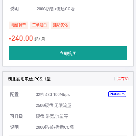
说明
200G防御+傲盾CC墙
电信骨干
工单过白
建站优化
240.00
¥
起/ 月
立即购买
湖北襄阳电信.PCS.H型
库存50
配置
32核 48G 100Mbps
Platinum
250G硬盘 无限流量
可升级
硬盘,带宽,流量等
说明
200G防御+傲盾CC墙