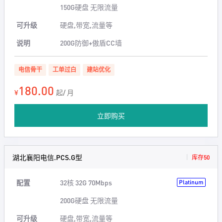
150G硬盘 无限流量
可升级
硬盘,带宽,流量等
说明
200G防御+傲盾CC墙
电信骨干
工单过白
建站优化
180.00
¥
起/ 月
立即购买
湖北襄阳电信.PCS.G型
库存50
配置
32核 32G 70Mbps
Platinum
200G硬盘 无限流量
可升级
硬盘,带宽,流量等