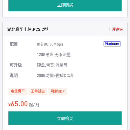
立即购买
湖北襄阳电信.PCS.C型
库存54
配置
8核 8G 30Mbps
Platinum
120G硬盘 无限流量
可升级
硬盘,带宽,流量等
说明
200G防御+傲盾CC墙
电信骨干
工单过白
可封UDP
65.00
¥
起/ 月
立即购买