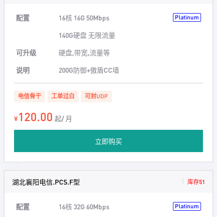
配置
16核 16G 50Mbps
Platinum
140G硬盘 无限流量
可升级
硬盘,带宽,流量等
说明
200G防御+傲盾CC墙
电信骨干
工单过白
可封UDP
120.00
¥
起/ 月
立即购买
湖北襄阳电信.PCS.F型
库存51
配置
16核 32G 60Mbps
Platinum