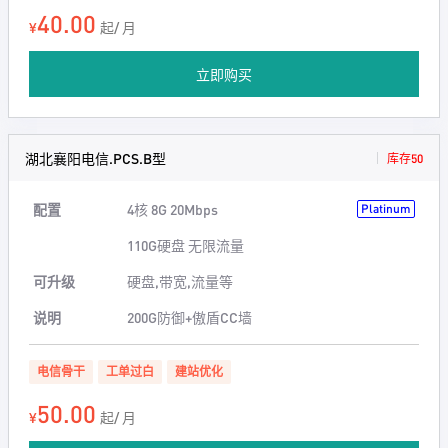
40.00
¥
起/ 月
立即购买
湖北襄阳电信.PCS.B型
库存50
配置
4核 8G 20Mbps
Platinum
110G硬盘 无限流量
可升级
硬盘,带宽,流量等
说明
200G防御+傲盾CC墙
电信骨干
工单过白
建站优化
50.00
¥
起/ 月