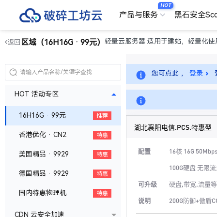
HOT
产品与服务
黑石安全Sc
轻量云服务器 适用于建站，轻量化使
区域（16H16G · 99元）
返回
您可点此 ，
登录
HOT 活动专区
16H16G · 99元
推荐
湖北襄阳电信.PCS.特惠型
香港优化 · CN2
特惠
配置
16核 16G 50Mbp
美国精品 · 9929
特惠
100G硬盘 无限
德国精品 · 9929
特惠
可升级
硬盘,带宽,流量等
国内特惠物理机
特惠
说明
200G防御+傲盾C
CDN 云安全加速