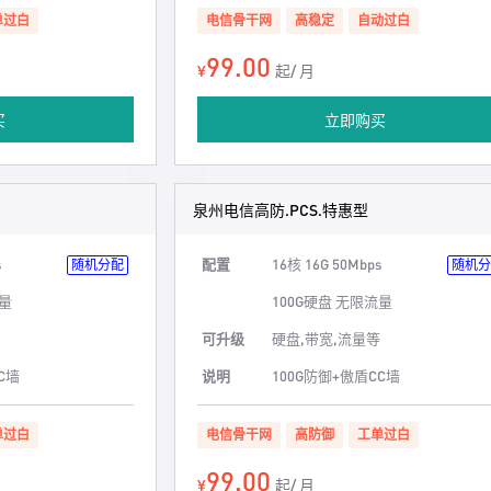
单过白
电信骨干网
高稳定
自动过白
99.00
¥
起/ 月
买
立即购买
泉州电信高防.PCS.特惠型
s
配置
16核 16G 50Mbps
随机分配
随机分
流量
100G硬盘 无限流量
可升级
硬盘,带宽,流量等
C墙
说明
100G防御+傲盾CC墙
单过白
电信骨干网
高防御
工单过白
99.00
¥
起/ 月