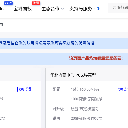
CDN
推荐
dn
宝塔面板
生态合作
支持与服务
了解我们
用
登录后结合您的账号情况展示您可实际获得的优惠价格
该页面产品均为轻量云服务器；
华北内蒙电信.PCS.特惠型
s
配置
16核 16G 50Mbps
随机分配
随机分
流量
100G硬盘 无限流量
可升级
硬盘,带宽,流量等
C墙
说明
20G防御+傲盾CC墙