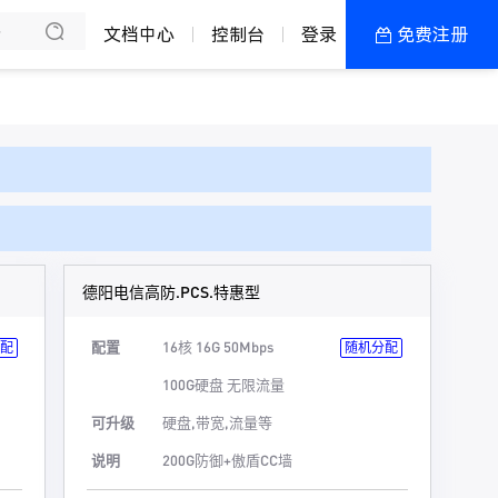
文档中心
控制台
登录
免费注册
全部产品
新闻资讯
帮助文档
热销推荐
加盟政策
湖北襄阳 · 电信
德阳电信高防.PCS.特惠型
湖北襄阳 · 电信
配置
16核 16G 50Mbps
配
随机分配
浙江宁波 · 联通
100G硬盘 无限流量
浙江宁波 · 电信
可升级
硬盘,带宽,流量等
说明
200G防御+傲盾CC墙
浙江绍兴 · 电信