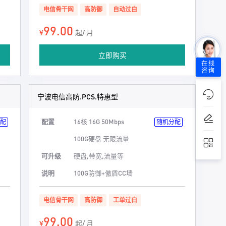
电信骨干网
高防御
自动过白
99.00
¥
起/ 月
立即购买
在线
咨询
宁波电信高防.PCS.特惠型
配置
16核 16G 50Mbps
配
随机分配
100G硬盘 无限流量
可升级
硬盘,带宽,流量等
说明
100G防御+傲盾CC墙
电信骨干网
高防御
工单过白
99.00
¥
起/ 月