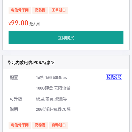
电信骨干网
高防御
工单过白
99.00
¥
起/ 月
立即购买
华北内蒙电信.PCS.特惠型
配置
16核 16G 50Mbps
随机分配
100G硬盘 无限流量
可升级
硬盘,带宽,流量等
说明
20G防御+傲盾CC墙
电信骨干网
高稳定
自动过白