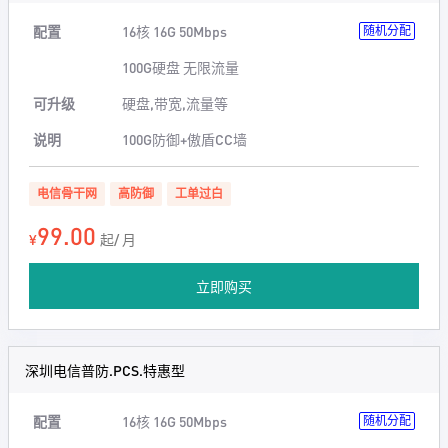
配置
16核 16G 50Mbps
随机分配
100G硬盘 无限流量
可升级
硬盘,带宽,流量等
说明
100G防御+傲盾CC墙
电信骨干网
高防御
工单过白
99.00
¥
起/ 月
立即购买
深圳电信普防.PCS.特惠型
配置
16核 16G 50Mbps
随机分配