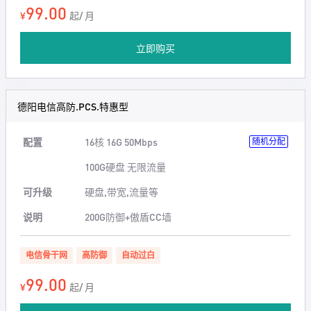
99.00
¥
起/ 月
立即购买
德阳电信高防.PCS.特惠型
配置
16核 16G 50Mbps
随机分配
100G硬盘 无限流量
可升级
硬盘,带宽,流量等
说明
200G防御+傲盾CC墙
电信骨干网
高防御
自动过白
99.00
¥
起/ 月