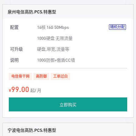
泉州电信高防.PCS.特惠型
配置
16核 16G 50Mbps
随机分配
100G硬盘 无限流量
可升级
硬盘,带宽,流量等
说明
100G防御+傲盾CC墙
电信骨干网
高防御
工单过白
99.00
¥
起/ 月
立即购买
宁波电信高防.PCS.特惠型