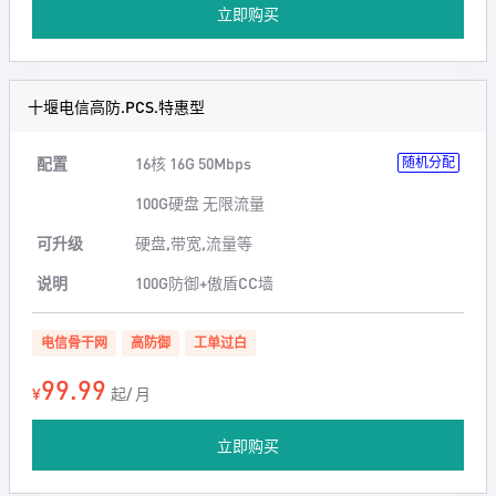
立即购买
十堰电信高防.PCS.特惠型
配置
16核 16G 50Mbps
随机分配
100G硬盘 无限流量
可升级
硬盘,带宽,流量等
说明
100G防御+傲盾CC墙
电信骨干网
高防御
工单过白
99.99
¥
起/ 月
立即购买