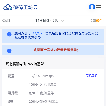
16H16G · 99元
返回
清单
(0个)
您可点此 ，
登录
登录后结合您的账号情况展示您可实
际获得的优惠价格
该页面产品均为轻量云服务器；
湖北襄阳电信.PCS.特惠型
配置
16核 16G 50Mbps
随机分配
100G硬盘 无限流量
可升级
硬盘,带宽,流量等
说明
200G防御+傲盾CC墙