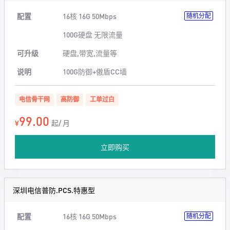
配置
16核 16G 50Mbps
随机分配
100G硬盘 无限流量
可升级
硬盘,带宽,流量等
说明
100G防御+傲盾CC墙
电信骨干网
高防御
工单过白
99.00
¥
起/ 月
立即购买
深圳电信普防.PCS.特惠型
配置
16核 16G 50Mbps
随机分配