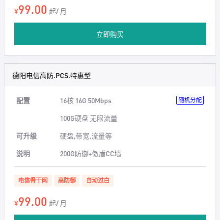
99.00
¥
起/ 月
立即购买
德阳电信高防.PCS.特惠型
配置
16核 16G 50Mbps
随机分配
100G硬盘 无限流量
可升级
硬盘,带宽,流量等
说明
200G防御+傲盾CC墙
电信骨干网
高防御
自动过白
99.00
¥
起/ 月