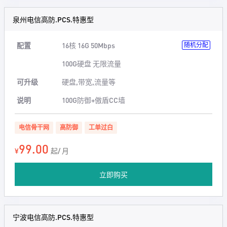
泉州电信高防.PCS.特惠型
配置
16核 16G 50Mbps
随机分配
100G硬盘 无限流量
可升级
硬盘,带宽,流量等
说明
100G防御+傲盾CC墙
电信骨干网
高防御
工单过白
99.00
¥
起/ 月
立即购买
宁波电信高防.PCS.特惠型