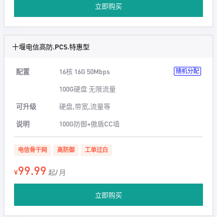
立即购买
十堰电信高防.PCS.特惠型
配置
16核 16G 50Mbps
随机分配
100G硬盘 无限流量
可升级
硬盘,带宽,流量等
说明
100G防御+傲盾CC墙
电信骨干网
高防御
工单过白
99.99
¥
起/ 月
立即购买