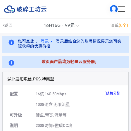
16H16G · 99元
返回
清单
(0个)
您可点此 ，
登录
登录后结合您的账号情况展示您可实
际获得的优惠价格
该页面产品均为轻量云服务器；
湖北襄阳电信.PCS.特惠型
配置
16核 16G 50Mbps
随机分配
100G硬盘 无限流量
可升级
硬盘,带宽,流量等
说明
200G防御+傲盾CC墙