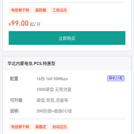
电信骨干网
高防御
工单过白
99.00
¥
起/ 月
立即购买
华北内蒙电信.PCS.特惠型
配置
16核 16G 50Mbps
随机分配
100G硬盘 无限流量
可升级
硬盘,带宽,流量等
说明
20G防御+傲盾CC墙
电信骨干网
高稳定
自动过白